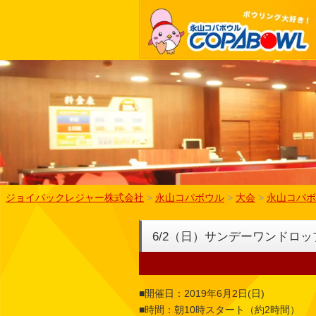
ジョイパックレジャー株式会社
>
永山コパボウル
>
大会
>
永山コパボ
6/2（日）サンデーワンドロッ
■開催日：2019年6月2日(日)
■時間：朝10時スタート（約2時間）