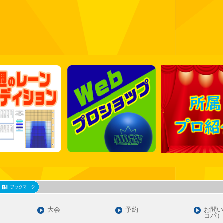
大会
予約
お問い
コパ）