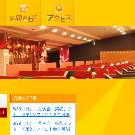
最新の記事
8/30（日） 月例会 第②シフ
00
ト ※第1シフトにも参加可能
8/29（土） 月例会 第①シフ
ト ※第2シフトにも参加可能