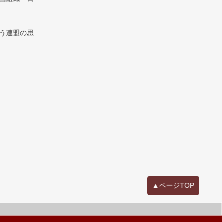
う連盟の思
▲ページTOP