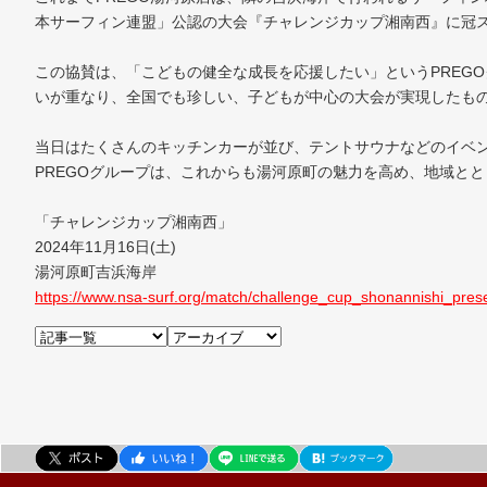
本サーフィン連盟」公認の大会『チャレンジカップ湘南西』に冠
この協賛は、「こどもの健全な成長を応援したい」というPREG
いが重なり、全国でも珍しい、子どもが中心の大会が実現したも
当日はたくさんのキッチンカーが並び、テントサウナなどのイベ
PREGOグループは、これからも湯河原町の魅力を高め、地域と
「チャレンジカップ湘南西」
2024年11月16日(土)
湯河原町吉浜海岸
https://www.nsa-surf.org/match/challenge_cup_shonannishi_pre