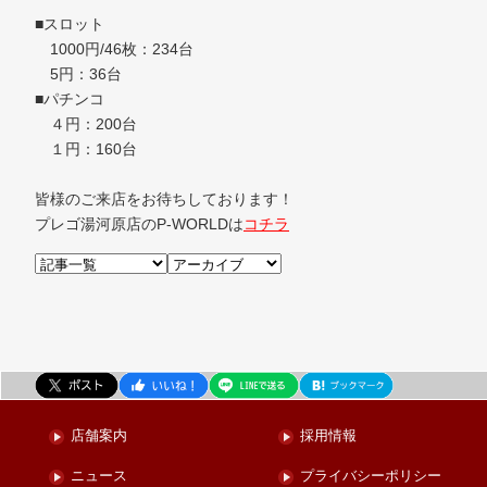
■スロット
1000円/46枚：234台
5円：36台
■パチンコ
４円：200台
１円：160台
皆様のご来店をお待ちしております！
プレゴ湯河原店のP-WORLDは
コチラ
店舗案内
採用情報
ニュース
プライバシーポリシー