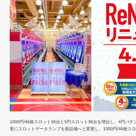
1000円/46枚スロット36台と5円スロット36台を増台し、4円
更にスロットデータランプを新設備へと変更し、1000円/46枚