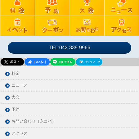
TEL:042-339-9966
料金
ニュース
大会
予約
お問い合わせ（永コパ）
アクセス